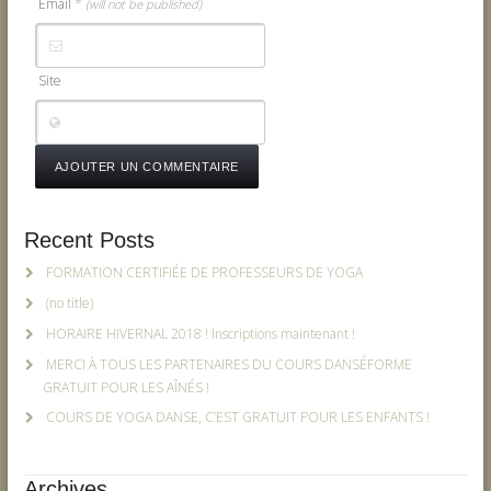
Email
*
(will not be published)
Site
Recent Posts
FORMATION CERTIFIÉE DE PROFESSEURS DE YOGA
(no title)
HORAIRE HIVERNAL 2018 ! Inscriptions maintenant !
MERCI À TOUS LES PARTENAIRES DU COURS DANSÉFORME
GRATUIT POUR LES AÎNÉS !
COURS DE YOGA DANSE, C’EST GRATUIT POUR LES ENFANTS !
Archives