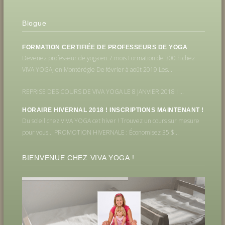
Blogue
FORMATION CERTIFIÉE DE PROFESSEURS DE YOGA
Devenez professeur de yoga en 7 mois Formation de 300 h chez
VIVA YOGA, en Montérégie De février à août 2019 Les...
REPRISE DES COURS DE VIVA YOGA LE 8 JANVIER 2018 ! ...
HORAIRE HIVERNAL 2018 ! INSCRIPTIONS MAINTENANT !
Du soleil chez VIVA YOGA cet hiver ! Trouvez un cours sur mesure
pour vous... PROMOTION HIVERNALE : Économisez 35 $...
BIENVENUE CHEZ VIVA YOGA !