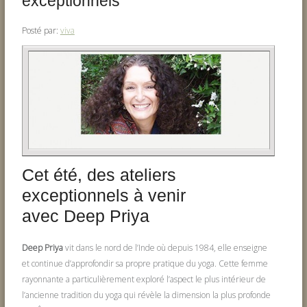
exceptionnels
Posté par:
viva
Cet été, des ateliers
exceptionnels à venir
avec Deep Priya
Deep Priya
vit dans le nord de l’Inde où depuis 1984, elle enseigne
et continue d’approfondir sa propre pratique du yoga. Cette femme
rayonnante a particulièrement exploré l’aspect le plus intérieur de
l’ancienne tradition du yoga qui révèle la dimension la plus profonde