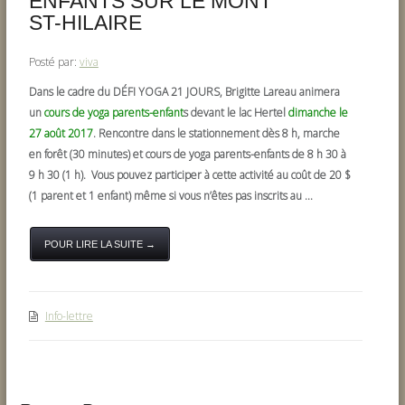
ENFANTS SUR LE MONT
ST-HILAIRE
Posté par:
viva
Dans le cadre du
DÉFI YOGA 21 JOURS
, Brigitte Lareau animera
un
cours de yoga parents-enfant
s devant le lac Hertel
dimanche le
27 août 2017
. Rencontre dans le stationnement dès 8 h, marche
en forêt (30 minutes) et c
ours de yoga parents-enfants de 8 h 30 à
9 h 30 (1 h)
. Vous pouvez participer à cette activité au coût de 20 $
(1 parent et 1 enfant) même si vous n’êtes pas inscrits
au ...
POUR LIRE LA SUITE →
Info-lettre