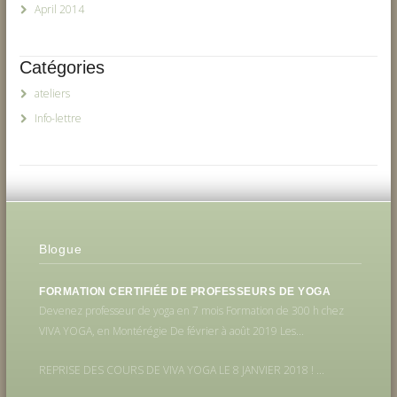
April 2014
Catégories
ateliers
Info-lettre
Blogue
FORMATION CERTIFIÉE DE PROFESSEURS DE YOGA
Devenez professeur de yoga en 7 mois Formation de 300 h chez
VIVA YOGA, en Montérégie De février à août 2019 Les...
REPRISE DES COURS DE VIVA YOGA LE 8 JANVIER 2018 ! ...