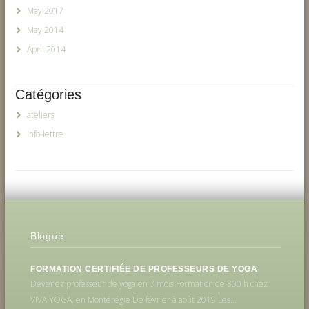
May 2017
May 2014
April 2014
Catégories
ateliers
Info-lettre
Blogue
FORMATION CERTIFIÉE DE PROFESSEURS DE YOGA
Devenez professeur de yoga en 7 mois Formation de 300 h chez
VIVA YOGA, en Montérégie De février à août 2019 Les...